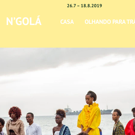
26.7 – 18.8.2019
N’GOLÁ
CASA
OLHANDO PARA TR