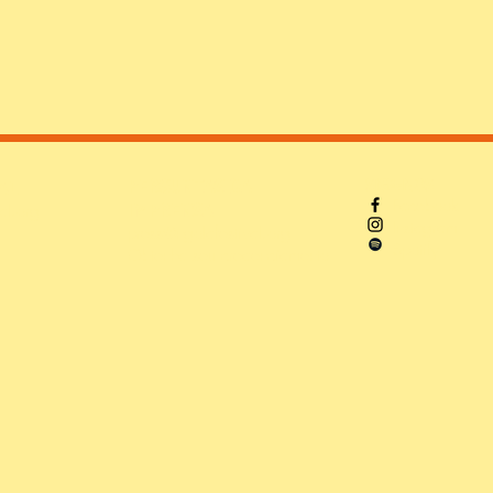
PERGUNTAS DA
SIGA-NOS
AL
Facebook
IMPRENSA
al.org
Instagram
press@ngolafestival.org
Spotify
Obtenha seu credenciamento